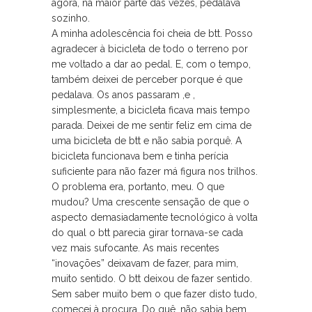
agora, na maior parte das vezes, pedalava
sozinho.
A minha adolescência foi cheia de btt. Posso
agradecer à bicicleta de todo o terreno por
me voltado a dar ao pedal. E, com o tempo,
também deixei de perceber porque é que
pedalava. Os anos passaram ,e ,
simplesmente, a bicicleta ficava mais tempo
parada. Deixei de me sentir feliz em cima de
uma bicicleta de btt e não sabia porquê. A
bicicleta funcionava bem e tinha perícia
suficiente para não fazer má figura nos trilhos.
O problema era, portanto, meu. O que
mudou? Uma crescente sensação de que o
aspecto demasiadamente tecnológico à volta
do qual o btt parecia girar tornava-se cada
vez mais sufocante. As mais recentes
“inovações” deixavam de fazer, para mim,
muito sentido. O btt deixou de fazer sentido.
Sem saber muito bem o que fazer disto tudo,
comecei à procura. Do quê, não sabia bem.